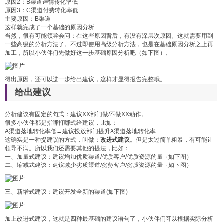
原因2：B渠道详情转化率低
原因3：C渠道付费转化率低
主要原因：B渠道
这样就完成了一个基础的原因分析
当然，很有可能领导会问：在这些原因背后，有没有深层次原因。这就需要用到
一些高级的分析方法了。不过即使用高级分析方法，也是在基础原因分析之上再
加工，所以小伙伴们先做好这一步基础原因分析吧（如下图）。
得出原因，还可以进一步给出建议，这样才显得报告完整哦。
给出建议
分析建议有固定的句式：建议XX部门做/不做XX动作。
很多小伙伴都是指哪打哪式给建议，比如：
A渠道落地转化率低→建议投放部门提升A渠道落地转化率
这确实是一种提建议的方式，叫做：
改进式建议
。但是太过简单粗暴，有可能让
领导不满。所以我们还需要其他的提法，比如：
一、加量式建议：建议增加优质渠道/优质客户/优质资源的量（如下图）
二、缩减式建议：建议减少劣质渠道/劣势客户/劣质资源的量（如下图）
三、新增式建议：建议开发全新的渠道(如下图)
加上改进式建议，这就是四种最基础的建议语句了，小伙伴们可以根据实际分析