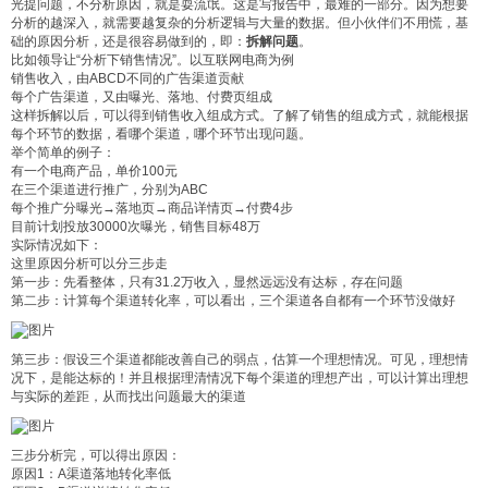
光提问题，不分析原因，就是耍流氓。这是写报告中，最难的一部分。因为想要
分析的越深入，就需要越复杂的分析逻辑与大量的数据。但小伙伴们不用慌，基
础的原因分析，还是很容易做到的，即：
拆解问题
。
比如领导让“分析下销售情况”。以互联网电商为例
销售收入，由ABCD不同的广告渠道贡献
每个广告渠道，又由曝光、落地、付费页组成
这样拆解以后，可以得到销售收入组成方式。了解了销售的组成方式，就能根据
每个环节的数据，看哪个渠道，哪个环节出现问题。
举个简单的例子：
有一个电商产品，单价100元
在三个渠道进行推广，分别为ABC
每个推广分曝光→落地页→商品详情页→付费4步
目前计划投放30000次曝光，销售目标48万
实际情况如下：
这里原因分析可以分三步走
第一步：先看整体，只有31.2万收入，显然远远没有达标，存在问题
第二步：计算每个渠道转化率，可以看出，三个渠道各自都有一个环节没做好
第三步：假设三个渠道都能改善自己的弱点，估算一个理想情况。可见，理想情
况下，是能达标的！并且根据理清情况下每个渠道的理想产出，可以计算出理想
与实际的差距，从而找出问题最大的渠道
三步分析完，可以得出原因：
原因1：A渠道落地转化率低