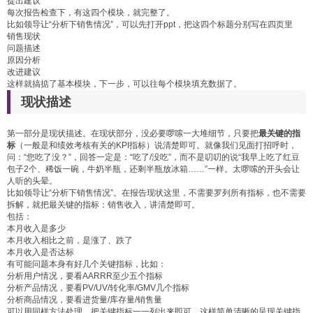
提出建议
每次报告检查下，有这四个模块，就完整了。
比如领导让“分析下销售情况”，可以先打开ppt，把这四个标题分别写在四页里
销售现状
问题描述
原因分析
改进建议
这样就搞掂了基本模块，下一步，可以往每个模块填充数据了。
现状描述
第一部分是现状描述。在现状部分，没必要啰嗦一大堆细节，只要把
最关键的指
标
（一般是和绩效考核有关的KPI指标）说清楚即可。就像我们见面打招呼时，
问：“您吃了没？”，回答一定是：“吃了/没吃”，而不是叨叨的说“我早上吃了红豆
包子2个、稀饭一碗，牛奶半瓶，还剩半瓶放冰箱……”一样。太啰嗦的开头会让
人听的头晕。
比如领导让“分析下销售情况”。在报告现状这里，不需要罗列所有指标，也不需要
拆解，就把最关键的指标：销售收入，讲清楚即可。
包括：
本月收入是多少
本月收入相比之前，是涨了、跌了
本月收入是否达标
有可能问题本身有好几个关键指标，比如：
分析用户情况，要看AARRR至少五个指标
分析产品情况，要看PV/UV/转化率/GMV几个指标
分析商品情况，要看进货量/库存量/销售量
可以用同样方法处理，把关键指标一一列出来即可。这样简单清晰的呈现关键指