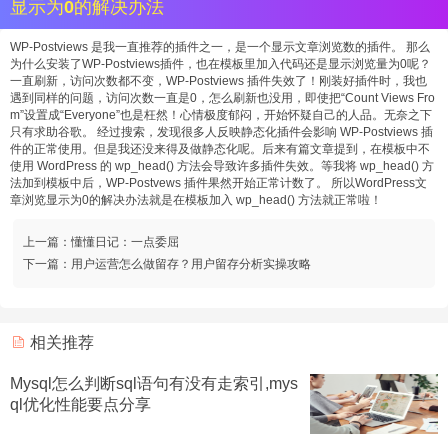
显示为0的解决办法
WP-Postviews 是我一直推荐的插件之一，是一个显示文章浏览数的插件。 那么
为什么安装了WP-Postviews插件，也在模板里加入代码还是显示浏览量为0呢？
一直刷新，访问次数都不变，WP-Postviews 插件失效了！刚装好插件时，我也
遇到同样的问题，访问次数一直是0，怎么刷新也没用，即使把“Count Views Fro
m”设置成“Everyone”也是枉然！心情极度郁闷，开始怀疑自己的人品。无奈之下
只有求助谷歌。 经过搜索，发现很多人反映静态化插件会影响 WP-Postviews 插
件的正常使用。但是我还没来得及做静态化呢。后来有篇文章提到，在模板中不
使用 WordPress 的 wp_head() 方法会导致许多插件失效。等我将 wp_head() 方
法加到模板中后，WP-Postvews 插件果然开始正常计数了。 所以WordPress文
章浏览显示为0的解决办法就是在模板加入 wp_head() 方法就正常啦！
上一篇：
懂懂日记：一点委屈
下一篇：
用户运营怎么做留存？用户留存分析实操攻略
相关推荐
Mysql怎么判断sql语句有没有走索引,mys
ql优化性能要点分享