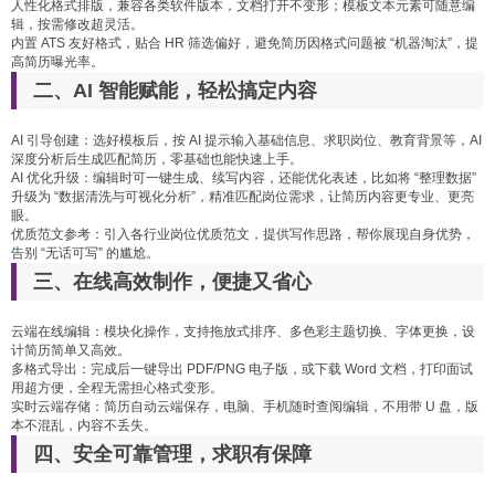
人性化格式排版，兼容各类软件版本，文档打开不变形；模板文本元素可随意编
辑，按需修改超灵活。
内置 ATS 友好格式，贴合 HR 筛选偏好，避免简历因格式问题被 “机器淘汰”，提
高简历曝光率。
二、AI 智能赋能，轻松搞定内容
AI 引导创建：选好模板后，按 AI 提示输入基础信息、求职岗位、教育背景等，AI
深度分析后生成匹配简历，零基础也能快速上手。
AI 优化升级：编辑时可一键生成、续写内容，还能优化表述，比如将 “整理数据”
升级为 “数据清洗与可视化分析”，精准匹配岗位需求，让简历内容更专业、更亮
眼。
优质范文参考：引入各行业岗位优质范文，提供写作思路，帮你展现自身优势，
告别 “无话可写” 的尴尬。
三、在线高效制作，便捷又省心
云端在线编辑：模块化操作，支持拖放式排序、多色彩主题切换、字体更换，设
计简历简单又高效。
多格式导出：完成后一键导出 PDF/PNG 电子版，或下载 Word 文档，打印面试
用超方便，全程无需担心格式变形。
实时云端存储：简历自动云端保存，电脑、手机随时查阅编辑，不用带 U 盘，版
本不混乱，内容不丢失。
四、安全可靠管理，求职有保障