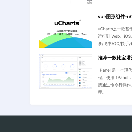
vue图形组件-
uCharts是一
运行到 Web、iOS
条/飞书/QQ/快手/
推荐一款比宝塔还好
1Panel 是一
程。使用 1Pane
接通过命令行操作
理。