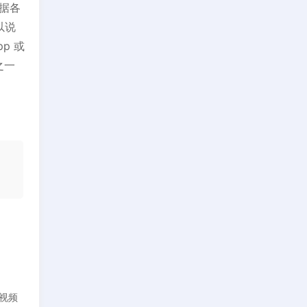
根据各
以说
p 或
总之一
 视频