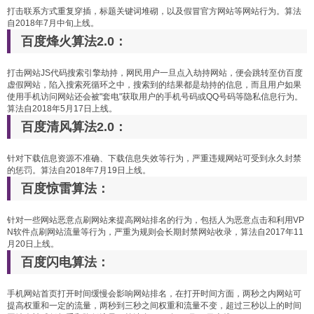
打击联系方式重复穿插，标题关键词堆砌，以及假冒官方网站等网站行为。算法
自2018年7月中旬上线。
百度烽火算法2.0：
打击网站JS代码搜索引擎劫持，网民用户一旦点入劫持网站，便会跳转至仿百度
虚假网站，陷入搜索死循环之中，搜索到的结果都是劫持的信息，而且用户如果
使用手机访问网站还会被"套电"获取用户的手机号码或QQ号码等隐私信息行为。
算法自2018年5月17日上线。
百度清风算法2.0：
针对下载信息资源不准确、下载信息失效等行为，严重违规网站可受到永久封禁
的惩罚。算法自2018年7月19日上线。
百度惊雷算法：
针对一些网站恶意点刷网站来提高网站排名的行为，包括人为恶意点击和利用VP
N软件点刷网站流量等行为，严重为规则会长期封禁网站收录，算法自2017年11
月20日上线。
百度闪电算法：
手机网站首页打开时间缓慢会影响网站排名，在打开时间方面，两秒之内网站可
提高权重和一定的流量，两秒到三秒之间权重和流量不变，超过三秒以上的时间