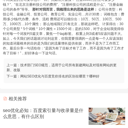
钱？”、“在北京注册科技公司的费用”、“注册科技公司的流程是什么”、“注册金融
公司的条件”等等。
那针对我而言，我梳理出来的思路是这样：
公司分类型：科
技公司、金融公司、投资公司、教育公司、实业公司…共计30类； 词根包含：费
用/多少钱/代办费、条件、流程 费用还可以细分出：10万、50万、100万、500
万、1000万…10个属性； 那么地域我们只有北京，那就这样吧。 计算得出：30
个公司类型 * 5个词根 * 10个属性 = 1500个词；是的1500，对于企业站我觉得你
针对每一个词发约5篇文章，聚焦一个tag标签。 权重上到3或者5应该问题不大。
如上，今天我们的话题就讨论到这里，但我需要强调的一点是每一个人应该深刻
的知道词最根本的目的是为我们的流量增长提供依据，而并不是为了工作而工
作。最后分享一句话给你：“是因为有了目标才有了工作，而不是因为有了工作才
有了目标！”，好好体会一下这句话。
上一篇：
技术部门SEO规范，适用于公司所有新建网站及对现有网站的更
新、改版
下一篇：
网站SEO优化与百度竞价排名的区别在哪里？哪种好
相关推荐
seo优化必知：百度索引量与收录量是什
么意思，有什么区别