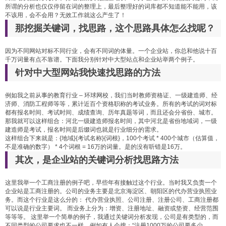
所谓的分析也仅仅停留在词的整理上，最后整理好的词库都不知道能不能用，该
不该用，会不会用？无效工作就这么产生了！
那挖掘关键词，找思路，这个思路具体怎么找呢？
因为不同网站对标不同行业，会有不同词的体量。一个企业站，你总和他说十百
千万词量有点不靠谱。下面我分别针对中大型站点和企业站举两个例子。
针对中大型网站我快速找思路的方法
例如我之前从事的教育行业 – 环球网校，我们当时教师资格证、一级建造师、经
济师、消防工程师等等，累计近百个资格职称的考试业务。所有的考试的词对标
都有报名时间、考试时间、成绩查询、历年真题等词，而且还会分省份、城市。
那我就可以这样组合：河北一级建造师报名时间，其中河北是省份地域词，一级
建造师是考试，报名时间是后缀词也就是行业细分的需求。
这样组合下来就是：{地域}{考试名称}{词根}，100个考试 * 400个城市（估算值，
不是准确的数字） * 4个词根 = 16万的词量。是的没有听错是16万。
其次，是企业站的关键词分析找思路方法
这里我举一个工商注册的例子吧，早些年有接触过这个行业。当时我又负责一个
企业站是工商注册的。公司的业务主要是北京海淀区、朝阳区的代办营业执照业
务。而这个行业是这么分的： 代办营业执照、公司注册、注册公司、工商注册都
可以说是行业主要词。 而业务上分为：增资、注册地址、融资或垫资、经营范围
等等等。 这里举一个简单的例子，我通过关键词分析发现，公司是有类型的，而
不同类型的公司要求也不一样。例如有人会搜：“注册1000万的公司要多少