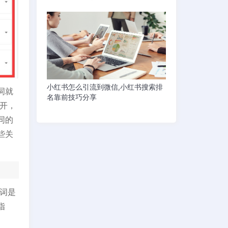
小红书怎么引流到微信,小红书搜索排
词就
名靠前技巧分享
展开，
同的
些关
词是
指