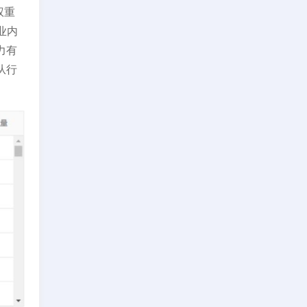
权重
业内
力有
从行