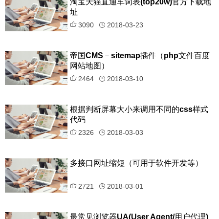
淘宝天猫直通车词表(top20w)官方下载地
址
3090
2018-03-23
帝国CMS－sitemap插件（php文件百度
网站地图）
2464
2018-03-10
根据判断屏幕大小来调用不同的css样式
代码
2326
2018-03-03
多接口网址缩短（可用于软件开发等）
2721
2018-03-01
最常见浏览器UA(User Agent/用户代理)