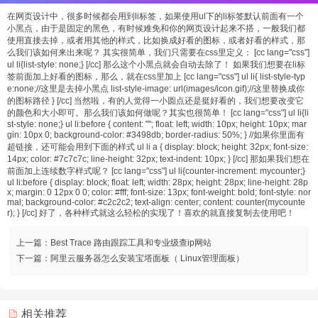
在网页设计中，很多时候都会用到li标签，如果使用ul下的li标签默认前面有一个
小黑点，由于是固定的黑色，有时候难免和你的网页设计起来不搭，一般我们都
使用直接去掉，或者用其他的样式，比如换成好看的图标，或者好看的样式，那
么我们该如何来出来呢？ 其实很简单，我们只需要在css里定义： [cc lang="css"]
ul li{list-style: none;} [/cc] 那么这个小黑点就会自动去除了！ 如果我们想要在li标
签前面加上好看的图标，那么，就在css里加上 [cc lang="css"] ul li{ list-style-typ
e:none;//这里是去掉小黑点 list-style-image: url(images/icon.gif);//这里替换成你
的图标路径 } [/cc] 当然啦，有的人觉得一小圆点还是挺好看的，我们想要改变它
的颜色和大小即可。那么我们该如何做呢？其实也很简单！ [cc lang="css"] ul li{li
st-style: none;} ul li:before { content: ""; float: left; width: 10px; height: 10px; mar
gin: 10px 0; background-color: #3498db; border-radius: 50%; } //如果你里面有
超链接，还可能会用到下面的样式 ul li a { display: block; height: 32px; font-size:
14px; color: #7c7c7c; line-height: 32px; text-indent: 10px; } [/cc] 那如果我们想在
前面加上连续数字样式呢？ [cc lang="css"] ul li{counter-increment: mycounter;}
ul li:before { display: block; float: left; width: 28px; height: 28px; line-height: 28p
x; margin: 0 12px 0 0; color: #fff; font-size: 13px; font-weight: bold; font-style: nor
mal; background-color: #c2c2c2; text-align: center; content: counter(mycounte
r); } [/cc] 好了，各种样式就这么轻松的实现了！喜欢的就直接复制去使用吧！
上一篇：
Best Trace 路由跟踪工具和专业级查ip网站
下一篇：
阿里云服务器怎么安装宝塔面板（ Linux管理面板）
相关推荐