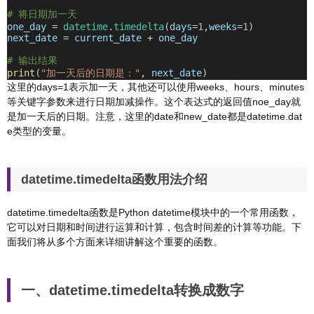
# 将日期加一天
one_day
=
datetime
.
timedelta
(
days
=
1
,
weeks
=
1
)
next_date
=
current_date
+
one_day
# 输出结果
print
(
"加一天后的日期是："
,
next_date
)
这里的days=1表示加一天，其他还可以使用weeks、hours、minutes
等关键字参数来进行日期加减操作。这个表达式的返回值noe_day就
是加一天后的日期。注意，这里的date和new_date都是datetime.dat
e类型的变量。
datetime.timedelta函数用法介绍
datetime.timedelta函数是Python datetime模块中的一个常用函数，
它可以对日期和时间进行运算和计算，包含时间差的计算等功能。下
面我们将从多个方面来详细讲解这个重要的函数。
一、datetime.timedelta转换成数字