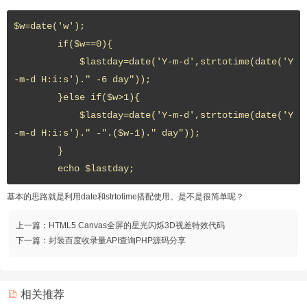
$w=date('w');

        if($w==0){

            $lastday=date('Y-m-d',strtotime(date('Y
-m-d H:i:s')." -6 day"));

        }else if($w>1){

            $lastday=date('Y-m-d',strtotime(date('Y
-m-d H:i:s')." -".($w-1)." day"));

        }

        echo $lastday;
基本的思路就是利用date和strtotime搭配使用。是不是很简单呢？
上一篇：
HTML5 Canvas全屏的星光闪烁3D视差特效代码
下一篇：
封装百度收录量API查询PHP源码分享
相关推荐