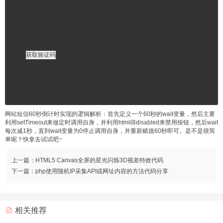
获取验证码
网站短信60秒倒计时实现的逻辑解析：首先定义一个60秒的wait变量，然后主要
利用setTimeout来做定时调用自身，并利用html得disabled来禁用按钮，然后wait
每次减1秒，直到wait变量为0停止调用自身，并重新赋值60秒即可。是不是很简
单呢？快拿去试试吧~
上一篇：
HTML5 Canvas全屏的星光闪烁3D视差特效代码
下一篇：
php使用随机IP采集API或网址内容的方法代码分享
相关推荐