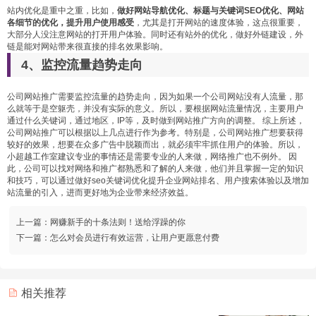
站内优化是重中之重，比如，
做好网站导航优化、标题与关键词SEO优化、网站
各细节的优化，提升用户使用感受
，尤其是打开网站的速度体验，这点很重要，
大部分人没注意网站的打开用户体验。同时还有站外的优化，做好外链建设，外
链是能对网站带来很直接的排名效果影响。
4、监控流量趋势走向
公司网站推广需要监控流量的趋势走向，因为如果一个公司网站没有人流量，那
么就等于是空躯壳，并没有实际的意义。所以，要根据网站流量情况，主要用户
通过什么关键词，通过地区，IP等，及时做到网站推广方向的调整。 综上所述，
公司网站推广可以根据以上几点进行作为参考。特别是，公司网站推广想要获得
较好的效果，想要在众多广告中脱颖而出，就必须牢牢抓住用户的体验。所以，
小超越工作室建议专业的事情还是需要专业的人来做，网络推广也不例外。 因
此，公司可以找对网络和推广都熟悉和了解的人来做，他们并且掌握一定的知识
和技巧，可以通过做好seo关键词优化提升企业网站排名、用户搜索体验以及增加
站流量的引入，进而更好地为企业带来经济效益。
上一篇：
网赚新手的十条法则！送给浮躁的你
下一篇：
怎么对会员进行有效运营，让用户更愿意付费
相关推荐